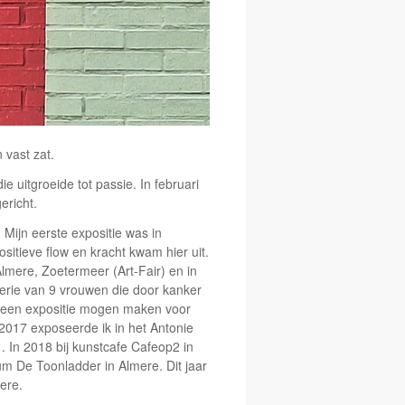
 vast zat.
 uitgroeide tot passie. In februari
ericht.
 Mijn eerste expositie was in
itieve flow en kracht kwam hier uit.
lmere, Zoetermeer (Art-Fair) en in
erie van 9 vrouwen die door kanker
 ik een expositie mogen maken voor
017 exposeerde ik in het Antonie
 In 2018 bij kunstcafe Cafeop2 in
 De Toonladder in Almere. Dit jaar
ere.