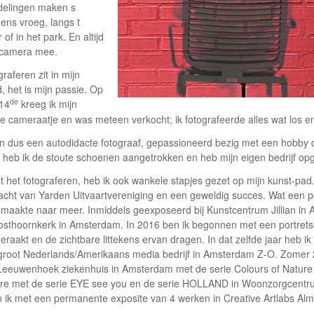
elingen maken s
ens vroeg, langs t
 of in het park. En altijd
 camera mee.
raferen zit in mijn
, het is mijn passie. Op
de
 14
kreeg ik mijn
e cameraatje en was meteen verkocht; ik fotografeerde alles wat los en
n dus een autodidacte fotograaf, gepassioneerd bezig met een hobby die
 heb ik de stoute schoenen aangetrokken en heb mijn eigen bedrijf opg
 het fotograferen, heb ik ook wankele stapjes gezet op mijn kunst-pad.
acht van Yarden Uitvaartvereniging en een geweldig succes. Wat een pos
smaakte naar meer. Inmiddels geexposeerd bij Kunstcentrum Jillian in A
osthoornkerk in Amsterdam. In 2016 ben ik begonnen met een portrets
geraakt en de zichtbare littekens ervan dragen. In dat zelfde jaar heb
groot Nederlands/Amerikaans media bedrijf in Amsterdam Z-O. Zomer 2
Leeuwenhoek ziekenhuis in Amsterdam met de serie Colours of Nature .
re met de serie EYE see you en de serie HOLLAND in Woonzorgcentrum
n ik met een permanente exposite van 4 werken in Creative Artlabs Alm