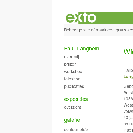
Beheer je site
of
maak een gratis ac
Pauli Langbein
Wi
over mij
prijzen
Hallo
workshop
Lan
fotoshoot
Gebo
publicaties
Amst
exposities
1958
West
overzicht
volw
40 ja
galerie
natu
contourfoto's
inspi