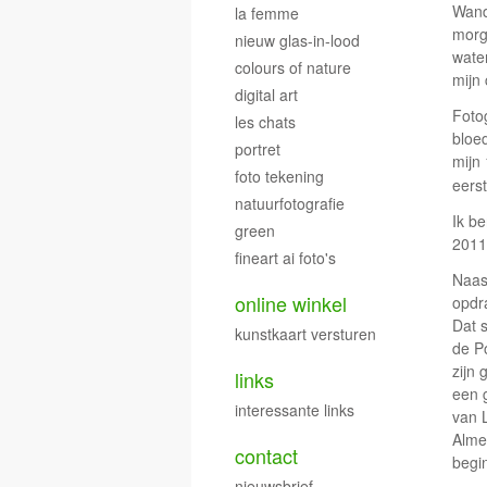
Wand
la femme
morg
nieuw glas-in-lood
water
colours of nature
mijn
digital art
Fotog
les chats
bloed
portret
mijn
foto tekening
eerst
natuurfotografie
Ik be
green
2011
fineart ai foto's
Naast
online winkel
opdr
Dat 
kunstkaart versturen
de P
zijn 
links
een 
interessante links
van 
Alme
contact
begi
nieuwsbrief