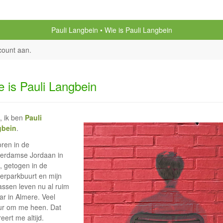
Pauli Langbein
Wie is Pauli Langbein
count aan
.
e is Pauli Langbein
, ik ben
Pauli
gbein
.
ren in de
erdamse Jordaan in
, getogen in de
erparkbuurt en mijn
assen leven nu al ruim
ar in Almere. Veel
ur om me heen. Dat
reert me altijd.